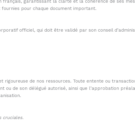
rançais, garantissant la clarté et la cohérence de ses messa
t fournies pour chaque document important.
oratif officiel, qui doit être validé par son conseil d’adminis
 rigoureuse de nos ressources. Toute entente ou transactio
ent ou de son délégué autorisé, ainsi que l’approbation préal
ganisation.
 cruciales.